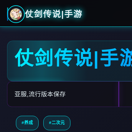
仗剑传说|手游
仗剑传说|手
亚服,流行版本保存
#养成
#二次元