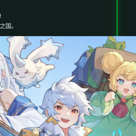
!
煌之国。