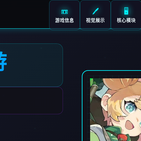
📼
🖊️
🖥️
游戏信息
视觉展示
核心模块
游