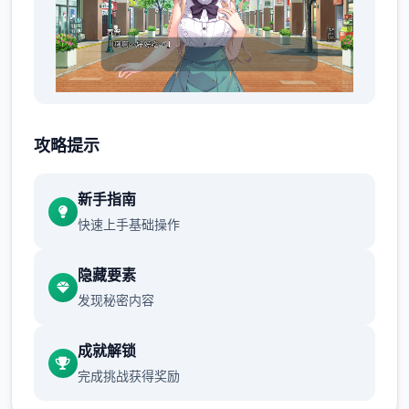
明明瞒着老爷交往，时下还同居。
攻略提示
新手指南
快速上手基础操作
隐藏要素
发现秘密内容
想是这么想，但同居可以不用顾虑外人眼光亲
成就解锁
热，顶终我没能抵挡诱惑。
完成挑战获得奖励