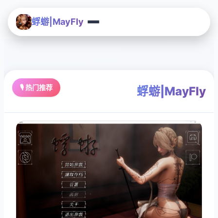
蜉蝣|MayFly
🎙️ 热门推荐
蜉蝣|MayFly