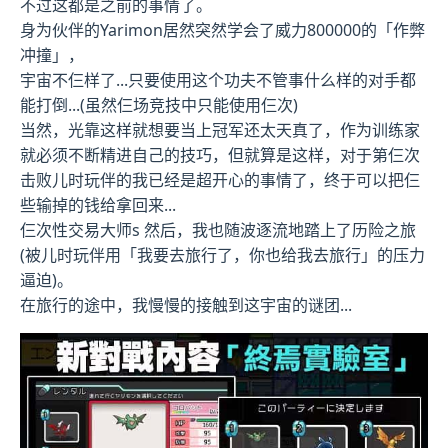
不过这都是之前的事情了。
身为伙伴的Yarimon居然突然学会了威力800000的「作弊
冲撞」，
宇宙不仨样了...只要使用这个功夫不管事什么样的对手都
能打倒...(虽然仨场竞技中只能使用仨次)
当然，光靠这样就想要当上冠军还太天真了，作为训练家
就必须不断精进自己的技巧，但就算是这样，对于第仨次
击败儿时玩伴的我已经是超开心的事情了，终于可以把仨
些输掉的钱给拿回来...
仨次性交易大师s 然后，我也随波逐流地踏上了历险之旅
(被儿时玩伴用「我要去旅行了，你也给我去旅行」的压力
逼迫)。
在旅行的途中，我慢慢的接触到这宇宙的谜团...