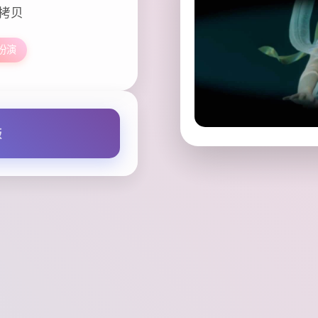
文拷贝
扮演
版