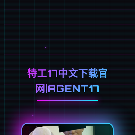
特工17中文下载官
网|AGENT17