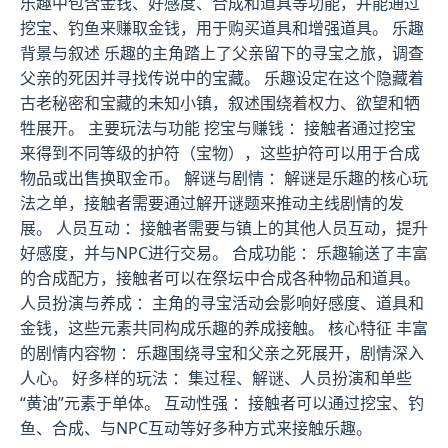
乐趣中包含金钱、好感度、合成和道具等功能，并能通过
挖宝、钓鱼来赚取金钱，用于购买道具和增强道具。 乐趣
背景与叙述 乐趣的主角踏上了父亲留下的寻宝之旅，调查
父亲的死因并寻找传说中的宝藏。 乐趣设定在这个隐藏着
古老秘密和宝藏的未知小镇，叙述围绕着权力、欲望和牺
牲展开。 主要玩法与功能 挖宝与赚钱 ：接触者通过挖宝
来得到不同等级的护符（宝物），这些护符可以用于合成
物品或出售换取金币。 解谜与剧情 ：解谜是乐趣的核心玩
法之单，接触者需要通过解开谜题来推动主线剧情的发
展。 人员互动 ：接触者需要与镇上的其他人员互动，提升
好感度，并与NPC进行交易。 合成功能 ：乐趣输送了丰富
的合成配方，接触者可以在祭坛中合成各种物品和道具。
人员扮演与养成 ：主角的寻宝活动会影响好感度、道具和
金钱，这些元素共同构成乐趣的养成接触。 核心特征 丰富
的剧情内容物 ：乐趣围绕寻宝和父亲之死展开，剧情深入
人心。 好多样的玩法 ：集过程、解谜、人员扮演和单些
“黄油”元素于单体。 互动性强 ：接触者可以通过挖宝、钓
鱼、合成、与NPC互动等好多种方式来接触乐趣。