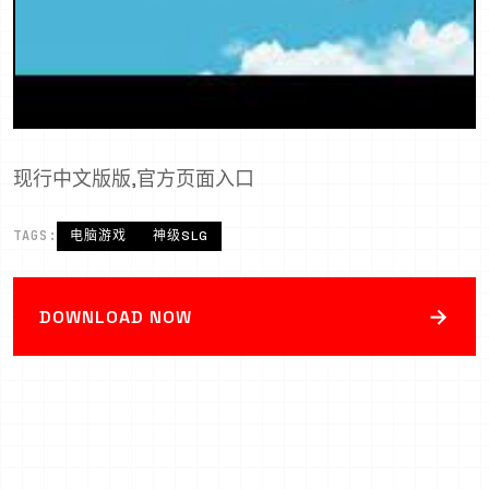
现行中文版版,官方页面入口
TAGS:
电脑游戏
神级SLG
→
DOWNLOAD NOW