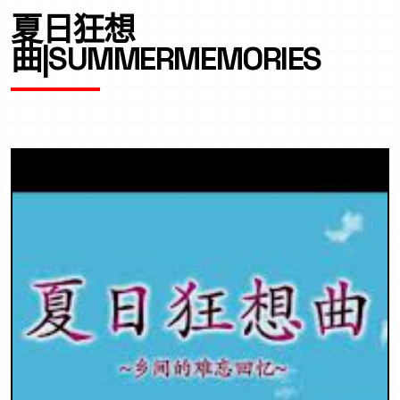
夏日狂想
曲|SUMMERMEMORIES