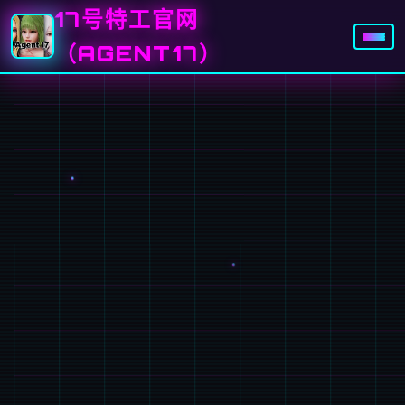
17号特工官网
（AGENT17）