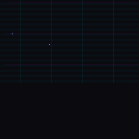
🎲
游戏详情
游戏特色