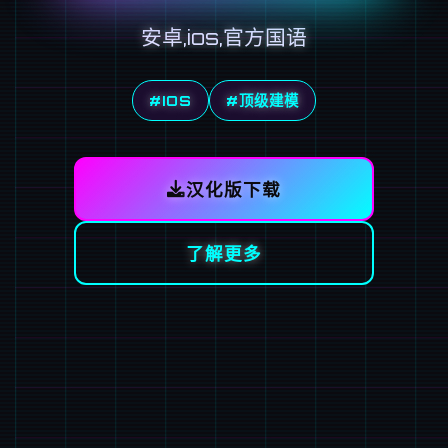
安卓,ios,官方国语
#IOS
#顶级建模
汉化版下载
了解更多