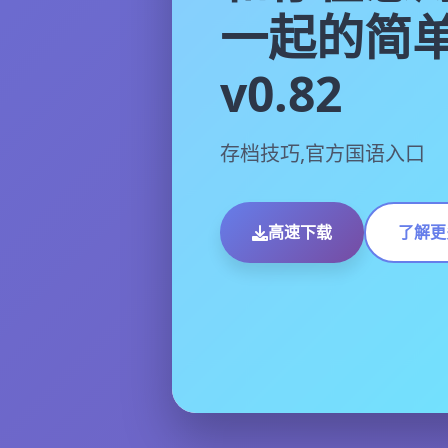
一起的简
v0.82
存档技巧,官方国语入口
高速下载
了解更