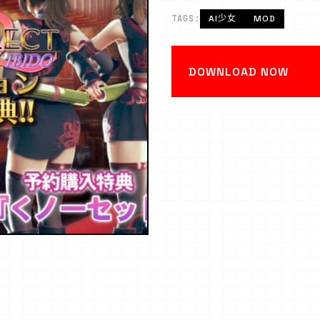
TAGS:
AI少女
MOD
DOWNLOAD NOW