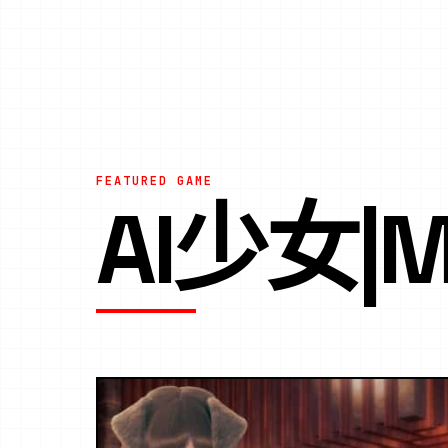
FEATURED GAME
AI少女|