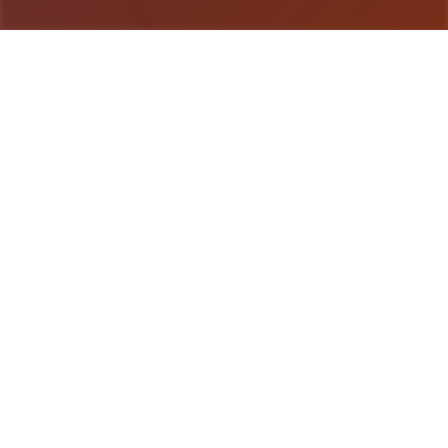
游戏详情
game介绍
《用催眠APP洗脑高傲大小姐2》是走红SLG的续
作，阻碍者通过策略性选择影响形象关系。本次更新
扩展了校园场景的交互逻辑，新增的“社团活动”事件
链解锁隐藏剧情。动态演出采用Spine2D技术，表情
变化与肢体动作细腻度提升40%-催眠APP2。