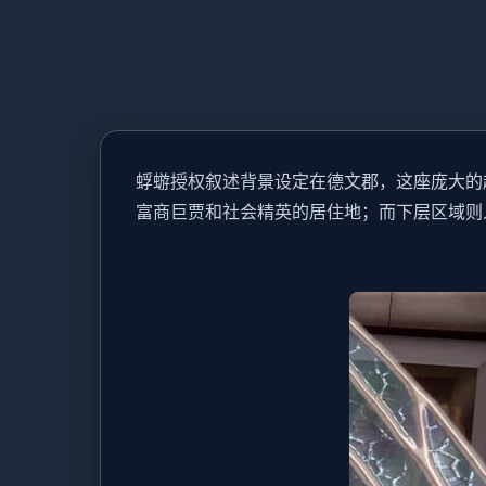
蜉蝣授权叙述背景设定在德文郡，这座庞大的
富商巨贾和社会精英的居住地；而下层区域则