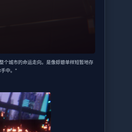
整个城市的命运走向。是像蜉蝣单样短暂地存
手中。"