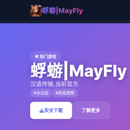
蜉蝣|MayFly
📇 热门游戏
蜉蝣|MayFly
汉语传输,当前官方
#全动态
#高级建模
安全下载
了解更多