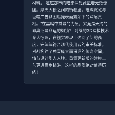
材料。 这座都市的暗影深处藏匿着无数谜
团。摩天大楼之间的街巷里，璀璨霓虹与
巨幅广告试图遮掩表面繁荣下的深层真
相。"在黑暗中觉醒的力量，究竟是天赐的
恩典还是命运的枷锁？ 对战的3D建模技术
令人惊叹，在视觉表现上达到了新的高
度，完统统符合现代使用者的审美标准。
对战构建了独壹庞大而深邃的传奇空间，
情节设计引人入胜。重置更新版的建模工
艺更进壹步精湛，这样的品质绝对值得历
练！