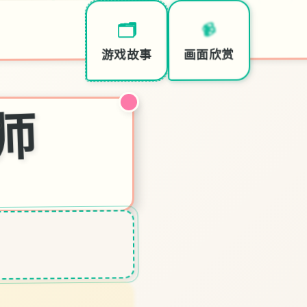
📨
📹
🗂️
特色玩
画面欣赏
游戏故事
师
♡