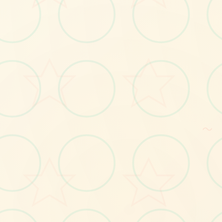
🔐
～
No.1