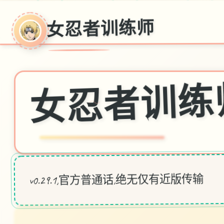
女忍者训练师
女忍者训练
～
v0.29.1,官方普通话,绝无仅有近版传输