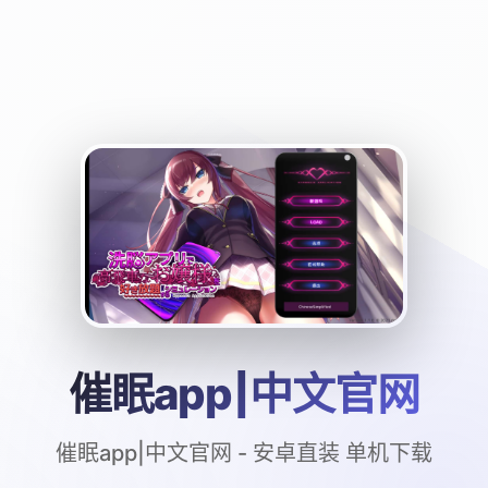
催眠app|中文官网
催眠app|中文官网 - 安卓直装 单机下载