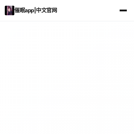
催眠app|中文官网