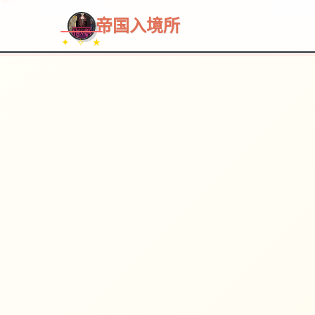
~~~
★
♡
✦
✧
♥
~
帝国入境所
✦ ✧ ★