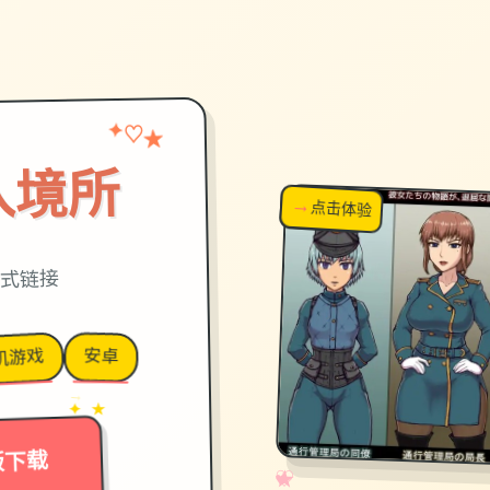
✦
★
♡
入境所
→
↗
点击体验
超棒！
正式链接
安卓
机游戏
→
✦ ★
版下载
✧
♡
★
♥