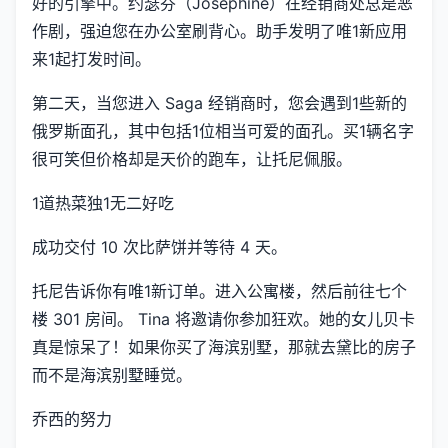
好的引擎中。约瑟芬（Josephine）在经销商处总是恶
作剧，强迫您在办公室刷背心。助手发明了唯1新应用
来1起打发时间。
第二天，当您进入 Saga 经销商时，您会遇到1些新的
俄罗斯面孔，其中包括1位相当可爱的面孔。买1辆名字
很可笑但价格却是天价的跑车，让托尼佩服。
1道热菜独1无二好吃
成功交付 10 次比萨饼并等待 4 天。
托尼告诉你有唯1新订单。进入公寓楼，然后前往七个
楼 301 房间。 Tina 将邀请你参加狂欢。她的女儿贝卡
真是惊呆了！如果你买了海滨别墅，那就去黛比的房子
而不是海滨别墅睡觉。
乔西的努力